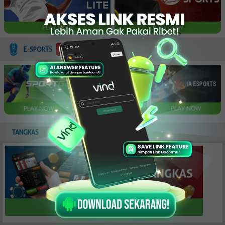
PLAY NOW
PLAY NOW
E-SPORTS
NEW
PLAY NOW
PLAY NOW
PLAY NOW
TANGKAS