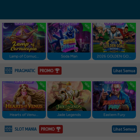
Lamp of Cornuc...
Soda Man
2026 GOLDEN GO...
PROMO
PRAGMATIC
Lihat Semua
Hearts of Venu...
Jade Legends
Eastern Fury
PROMO
SLOT MANIA
Lihat Semua