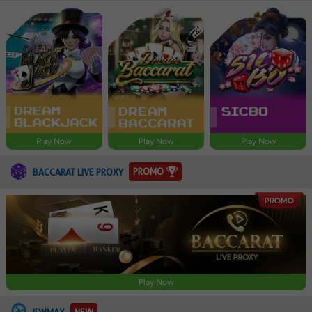
Play Now
Play Now
Play Now
PROMO
BACCARAT LIVE PROXY
Play Now
IDNMAX
NEW