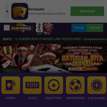
Remipoker
×
Download
Download Remipoker Mobile
MASUK
DAFTAR
RU JOKERCASH !!! AKSES LINK RESMI KAMI : remipokerwinn.net &
INFO:
POKER
SLOTS
IDNLOTTERY
SPORTBOOKS
LIVE-CASINO