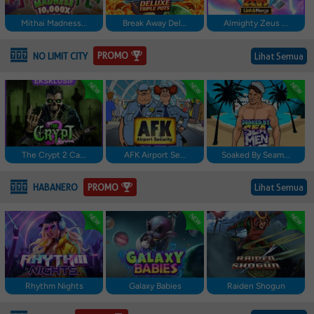
Mithai Madness...
Break Away Del...
Almighty Zeus ...
PROMO
NO LIMIT CITY
Lihat Semua
The Crypt 2 Ca...
AFK Airport Se...
Soaked By Seam...
PROMO
HABANERO
Lihat Semua
Rhythm Nights
Galaxy Babies
Raiden Shogun