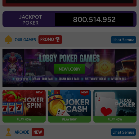
JACKPOT
800.514.952
POKER
PROMO
OUR GAMES
Lihat Semua
ARCADE
NEW
Lihat Semua